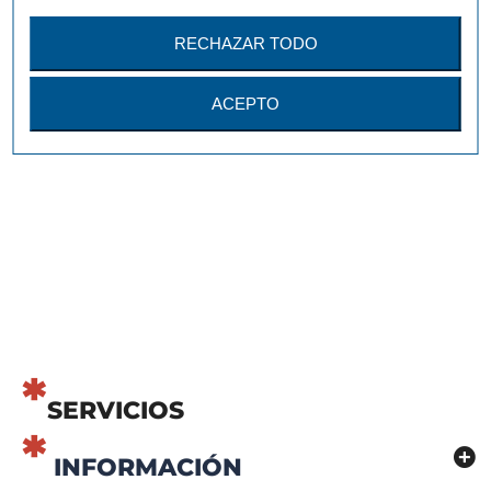
Condición
Nuevo
RECHAZAR TODO
Marco de madera múltiple.
Tamaño fotos 2 10x15 cm y 1 15x15 cm.
Tamaño exterior 35x50 cm.
ACEPTO
Imprimir
SERVICIOS
INFORMACIÓN