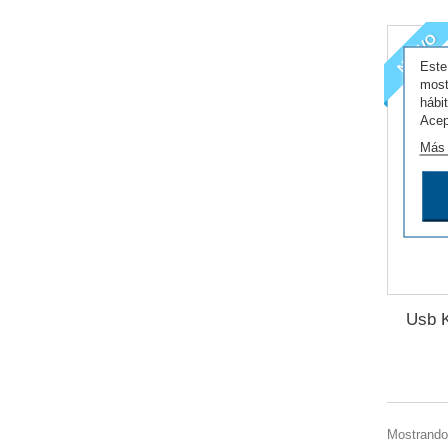
NUEVO
Este
most
hábi
Acep
Más 
Usb K
Mostrando 