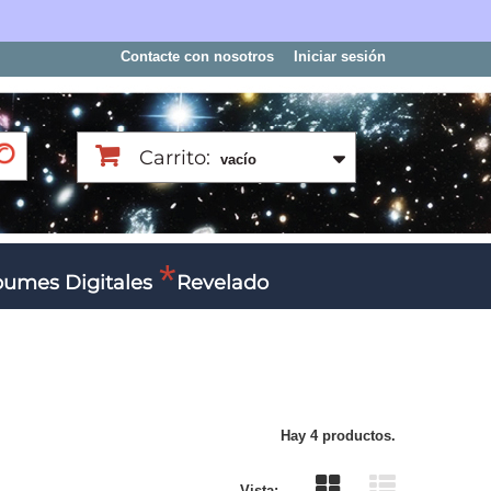
Contacte con nosotros
Iniciar sesión
Carrito:
vacío
bumes Digitales
Revelado
Hay 4 productos.
Vista: