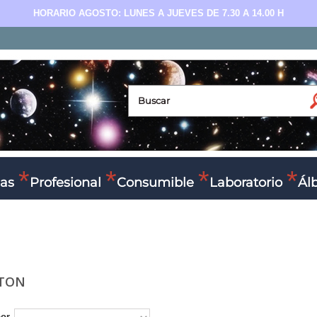
HORARIO AGOSTO: LUNES A JUEVES DE 7.30 A 14.00 H
as
Profesional
Consumible
Laboratorio
Ál
STON
por