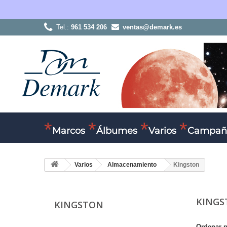
Tel.:
961 534 206
ventas@demark.es
Marcos
Álbumes
Varios
Campañ
Varios
Almacenamiento
Kingston
KING
KINGSTON
Ordenar 