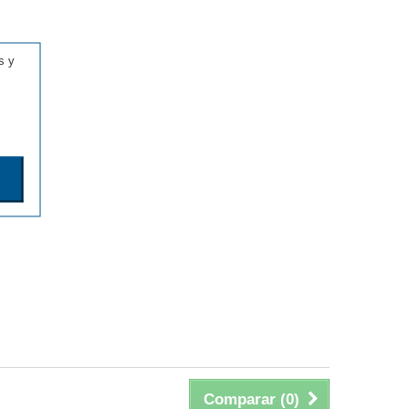
s y
Comparar (
0
)