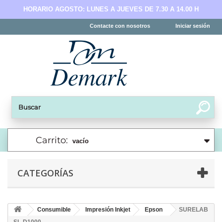
HORARIO AGOSTO: LUNES A JUEVES DE 7.30 A 14.00 H
Contacte con nosotros
Iniciar sesión
Carrito:
vacío
CATEGORÍAS
Consumible
Impresión Inkjet
Epson
SURELAB