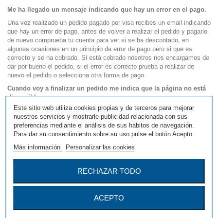
Me ha llegado un mensaje indicando que hay un error en el pago.
Una vez realizado un pedido pagado por visa recibes un email indicando
que hay un error de pago, antes de volver a realizar el pedido y pagarlo
de nuevo comprueba tu cuenta para ver si se ha descontado, en
algunas ocasiones en un principio da error de pago pero si que es
correcto y se ha cobrado. Si está cobrado nosotros nos encargamos de
dar por bueno el pedido, si el error es correcto prueba a realizar de
nuevo el pedido o selecciona otra forma de pago.
Cuando voy a finalizar un pedido me indica que la página no está
disponible.
Este sitio web utiliza cookies propias y de terceros para mejorar
En algunas ocasiones cuando en el carrito hay artículos personalizados
nuestros servicios y mostrarle publicidad relacionada con sus
da este error, la solución es borrar las cookies y el cache del navegador
preferencias mediante el análisis de sus hábitos de navegación.
que estes utilizando, una vez realizado esto te elimina el carrito y
Para dar su consentimiento sobre su uso pulse el botón Acepto.
debes realizarlo de nuevo, esta es la única forma.
Más información
Personalizar las cookies
Voy a pagar por visa y me indica que numero de pedido
duplicado.
RECHAZAR TODO
Si le pasa este error debe realizar lo mismo indicado anteriormente.
ACEPTO