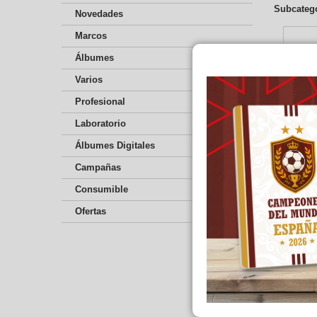
Subcateg
Novedades
Marcos
Álbumes
Varios
Profesional
Laboratorio
Álbumes Digitales
ÁLBU
R
Campañas
Ordenar 
Consumible
Ofertas
Mostrando 