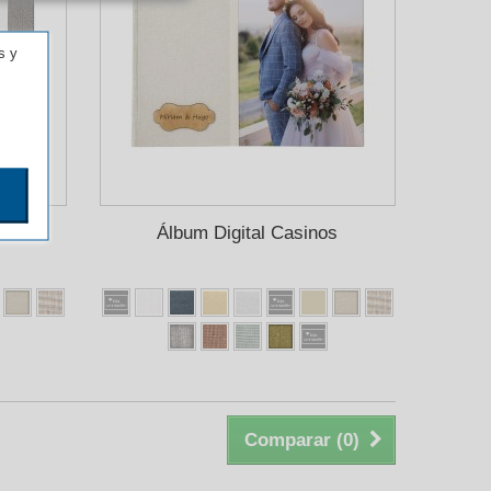
s y
o
Álbum Digital Casinos
Comparar (
0
)