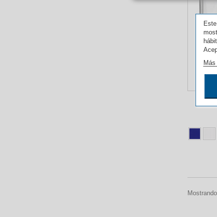
Este
most
hábi
Acep
Más 
Mostrando 