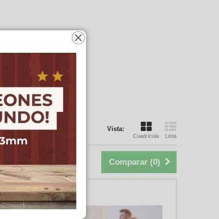
Vista:
Cuadrícula
Lista
Comparar (
0
)